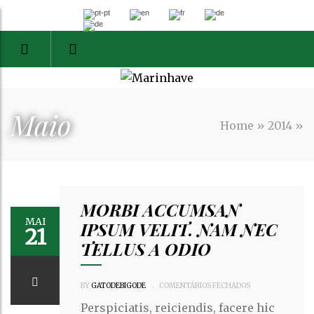
Maio
Home
»
2014
»
MORBI ACCUMSAN
MAI
IPSUM VELIT. NAM NEC
21
TELLUS A ODIO
EM
BY
GATODEBIGODE
.
COMENTÁRIOS FECHADOS
MORBI
ACCUMSAN
IPSUM
Perspiciatis, reiciendis, facere hic
VELIT.