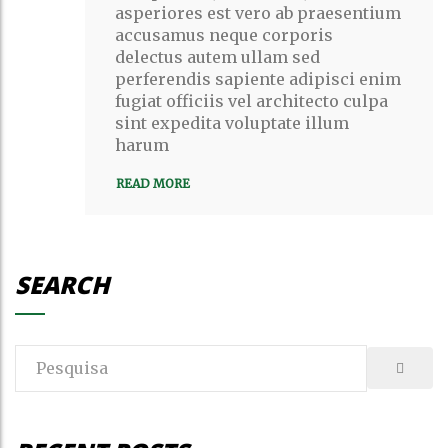
NAM
asperiores est vero ab praesentium
NEC
accusamus neque corporis
TELLUS
A
delectus autem ullam sed
ODIO
perferendis sapiente adipisci enim
fugiat officiis vel architecto culpa
sint expedita voluptate illum
harum
READ MORE
SEARCH