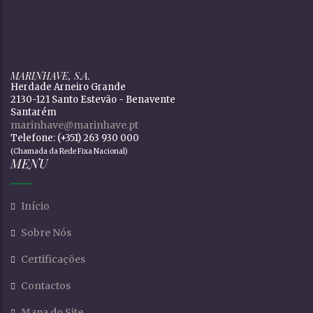
MARINHAVE, S.A.
Herdade Arneiro Grande
2130-121 Santo Estevão - Benavente
Santarém
marinhave@marinhave.pt
Telefone: (+351) 263 930 000
(Chamada da Rede Fixa Nacional)
MENU
Início
Sobre Nós
Certificações
Contactos
Mapa do Site