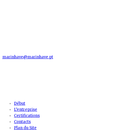
MARINHAVE, S.A.
Herdade Arneiro Grande
2130-121 Santo Estevão - Benavente
Santarém
marinhave@marinhave.pt
Téléphone: (+351) 263 930 000
Fax: (+351) 263 930 009
MENU
Début
L’entreprise
Certifications
Contacts
Plan du Site