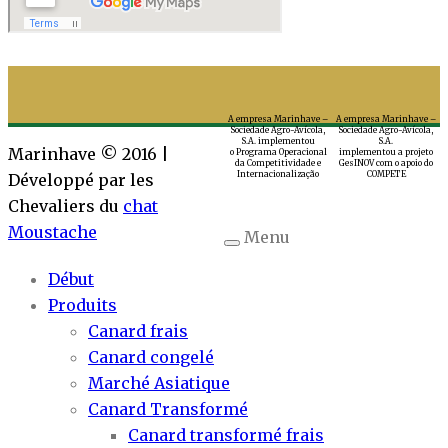
A empresa Marinhave –
A empresa Marinhave –
Sociedade Agro-Avícola,
Sociedade Agro-Avícola,
S.A. implementou
S.A.
Marinhave © 2016 |
o Programa Operacional
implementou a projeto
da Competitividade e
GesINOV com o apoio do
Internacionalização
COMPETE
Développé par les
Chevaliers du
chat
Moustache
Menu
Début
Produits
Canard frais
Canard congelé
Marché Asiatique
Canard Transformé
Canard transformé frais