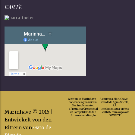
KARTE
A empresa Marinhave –
A empresa Marinhave –
Sociedade Agro-Avícola,
Sociedade Agro-Avícola,
S.A. implementou
S.A.
o Programa Operacional
implementou a projeto
Marinhave © 2016 |
da Competitividade e
GesINOV com o apoio do
Internacionalização
COMPETE
Entwickelt von den
Rittern von
Gato de