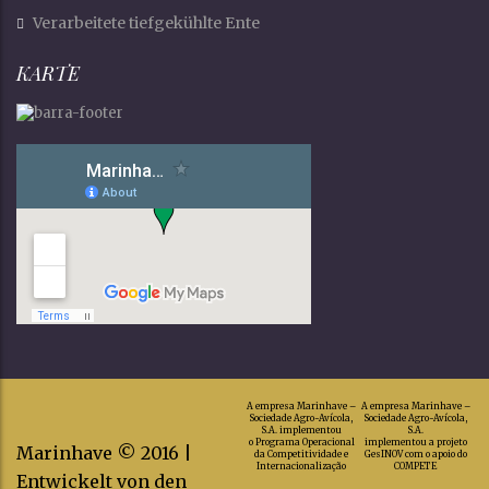
Verarbeitete tiefgekühlte Ente
KARTE
A empresa Marinhave –
A empresa Marinhave –
Sociedade Agro-Avícola,
Sociedade Agro-Avícola,
S.A. implementou
S.A.
o Programa Operacional
implementou a projeto
Marinhave © 2016 |
da Competitividade e
GesINOV com o apoio do
Internacionalização
COMPETE
Entwickelt von den