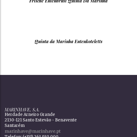
Frische Entenbrust Quinta Da Marinha
Quinta da Marinha Entenkoteletts
MARINHAVE, S.A.
Herdade Arneiro Grande
2130-121 Santo Estevão - Benavente
Santarém
marinhave@marinhave.pt
Telefon: (+351) 263 930 000