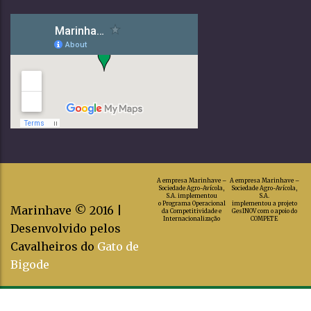
A empresa Marinhave –
A empresa Marinhave –
Sociedade Agro-Avícola,
Sociedade Agro-Avícola,
S.A. implementou
S.A.
o Programa Operacional
implementou a projeto
Marinhave © 2016 |
da Competitividade e
GesINOV com o apoio do
Internacionalização
COMPETE
Desenvolvido pelos
Cavalheiros do
Gato de
Bigode