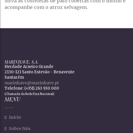
Sirva as costeletas de pato cobertas com o molho e
acompanhe com o arroz selvagem.
MARINHAVE, S.A.
Herdade Arneiro Grande
2130-121 Santo Estevão - Benavente
Santarém
marinhave@marinhave.pt
Telefone: (+351) 263 930 000
(Chamada da Rede Fixa Nacional)
MENU
Início
Sobre Nós