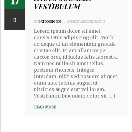
17
VESTIBULUM
EM
BY
GATODEBIGODE
.
COMENTÁRIOS FECHADOS
CURABITUR
UT
ELIT
Lorem ipsum dolor sit amet,
IN
LACUS
consectetur adipiscing elit. Morbi
SODALES
ac neque at mi elementum gravida
VESTIBULUM
et vitae elit. Etiam ullamcorper
auctor orci, id luctus felis laoreet a.
Nam nec nulla sit amet tellus
pretium rhoncus. Integer
interdum, nibh sed posuere aliquet,
enim ante lacinia augue, ut
ultricies augue erat vel lorem.
Vestibulum bibendum dolor sit […]
READ MORE