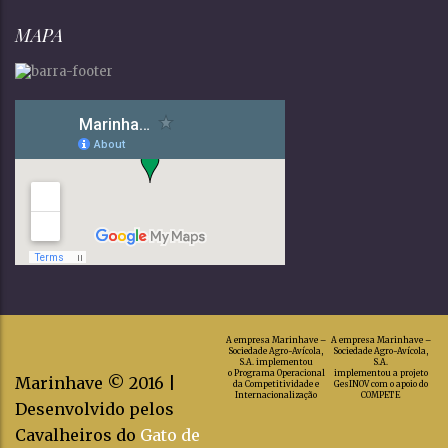
MAPA
A empresa Marinhave –
A empresa Marinhave –
Sociedade Agro-Avícola,
Sociedade Agro-Avícola,
S.A. implementou
S.A.
o Programa Operacional
implementou a projeto
Marinhave © 2016 |
da Competitividade e
GesINOV com o apoio do
Internacionalização
COMPETE
Desenvolvido pelos
Cavalheiros do
Gato de