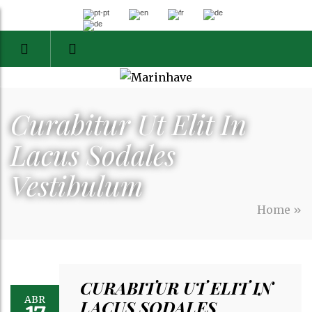
Curabitur Ut Elit In
Lacus Sodales
Vestibulum
Home
»
CURABITUR UT ELIT IN
ABR
LACUS SODALES