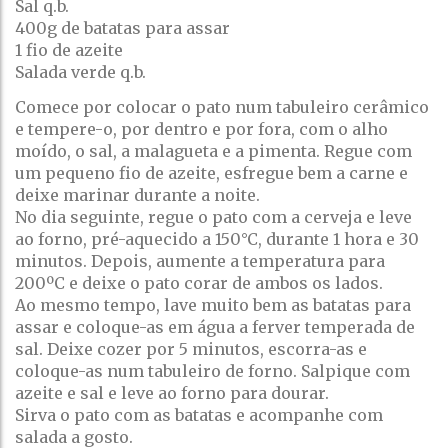
Sal q.b.
400g de batatas para assar
1 fio de azeite
Salada verde q.b.
Comece por colocar o pato num tabuleiro cerâmico
e tempere-o, por dentro e por fora, com o alho
moído, o sal, a malagueta e a pimenta. Regue com
um pequeno fio de azeite, esfregue bem a carne e
deixe marinar durante a noite.
No dia seguinte, regue o pato com a cerveja e leve
ao forno, pré-aquecido a 150°C, durante 1 hora e 30
minutos. Depois, aumente a temperatura para
200ºC e deixe o pato corar de ambos os lados.
Ao mesmo tempo, lave muito bem as batatas para
assar e coloque-as em água a ferver temperada de
sal. Deixe cozer por 5 minutos, escorra-as e
coloque-as num tabuleiro de forno. Salpique com
azeite e sal e leve ao forno para dourar.
Sirva o pato com as batatas e acompanhe com
salada a gosto.