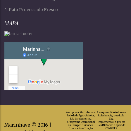
Pato Processado Fresco
MAPA
A empresa Marinhave –
A empresa Marinhave –
Sociedade Agro-Avícola,
Sociedade Agro-Avícola,
S.A. implementou
S.A.
o Programa Operacional
implementou a projeto
Marinhave © 2016 |
da Competitividade e
GesINOV com o apoio do
Internacionalização
COMPETE