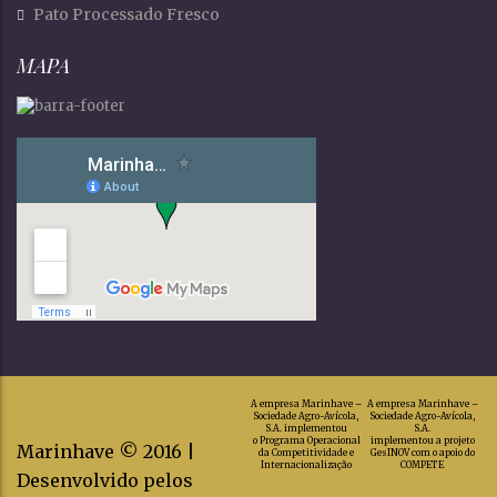
Pato Processado Fresco
MAPA
A empresa Marinhave –
A empresa Marinhave –
Sociedade Agro-Avícola,
Sociedade Agro-Avícola,
S.A. implementou
S.A.
o Programa Operacional
implementou a projeto
Marinhave © 2016 |
da Competitividade e
GesINOV com o apoio do
Internacionalização
COMPETE
Desenvolvido pelos