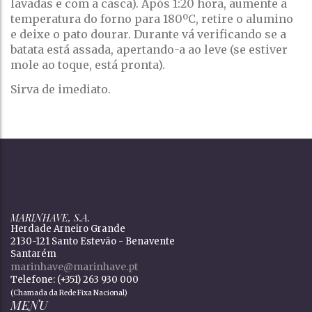
lavadas e com a casca). Após 1:20 hora, aumente a
temperatura do forno para 180ºC, retire o alumino
e deixe o pato dourar. Durante vá verificando se a
batata está assada, apertando-a ao leve (se estiver
mole ao toque, está pronta).
Sirva de imediato.
MARINHAVE, S.A.
Herdade Arneiro Grande
2130-121 Santo Estevão - Benavente
Santarém
marinhave@marinhave.pt
Telefone: (+351) 263 930 000
(Chamada da Rede Fixa Nacional)
MENU