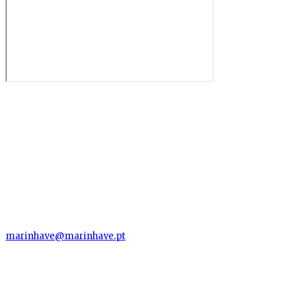
MARINHAVE, S.A.
Herdade Arneiro Grande
2130-121 Santo Estevão - Benavente
Santarém
marinhave@marinhave.pt
Telefon: (+351) 263 930 000
Fax: (+351) 263 930 009
MENÜ