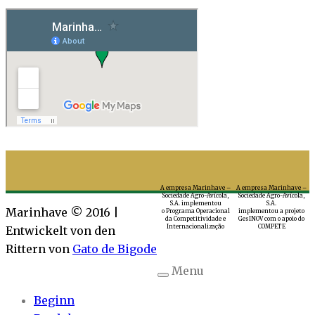
A empresa Marinhave –
A empresa Marinhave –
Sociedade Agro-Avícola,
Sociedade Agro-Avícola,
S.A. implementou
S.A.
Marinhave © 2016 |
o Programa Operacional
implementou a projeto
da Competitividade e
GesINOV com o apoio do
Internacionalização
COMPETE
Entwickelt von den
Rittern von
Gato de Bigode
Menu
Beginn