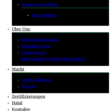
Sonstige Produkte
Entenfedern
Uber Uns
Das Unternehmen
Installationen
Umwelt und
Lebensmittelsicherheitspolitik
Markt
Große Flächen
Export
Zertifizierungen
Halal
Kontakte