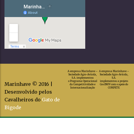
A empresa Marinhave –
A empresa Marinhave –
Sociedade Agro-Avícola,
Sociedade Agro-Avícola,
S.A. implementou
S.A.
o Programa Operacional
implementou a projeto
Marinhave © 2016 |
da Competitividade e
GesINOV com o apoio do
Internacionalização
COMPETE
Desenvolvido pelos
Cavalheiros do
Gato de
Bigode