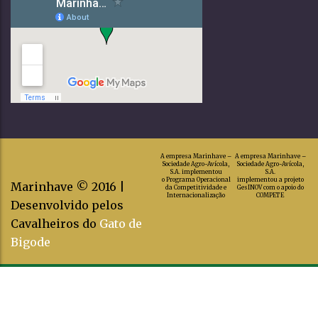
A empresa Marinhave –
A empresa Marinhave –
Sociedade Agro-Avícola,
Sociedade Agro-Avícola,
S.A. implementou
S.A.
o Programa Operacional
implementou a projeto
Marinhave © 2016 |
da Competitividade e
GesINOV com o apoio do
Internacionalização
COMPETE
Desenvolvido pelos
Cavalheiros do
Gato de
Bigode