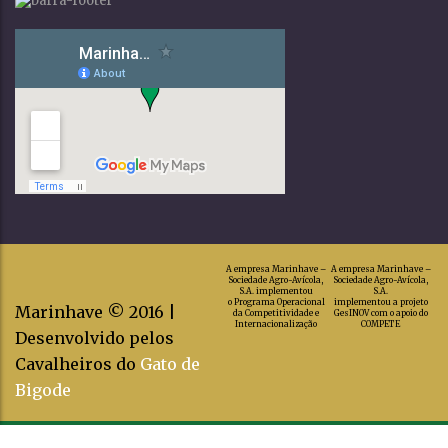
A empresa Marinhave –
A empresa Marinhave –
Sociedade Agro-Avícola,
Sociedade Agro-Avícola,
S.A. implementou
S.A.
o Programa Operacional
implementou a projeto
Marinhave © 2016 |
da Competitividade e
GesINOV com o apoio do
Internacionalização
COMPETE
Desenvolvido pelos
Cavalheiros do
Gato de
Bigode