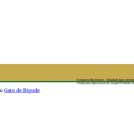
A empresa Marinhave – Sociedade Agro-Avícola
o Programa Operacional da Competitividade e I
do
Gato de Bigode