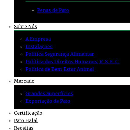
Penas de Pato
Sobre Nós
A Empresa
Instalações
Política Segurança Alimentar
Política dos Direitos Humanos, R. S. E. C.
Política de Bem-Estar Animal
Mercado
Grandes Superfícies
Exportação de Pato
Certificação
Pato Halal
Receitas