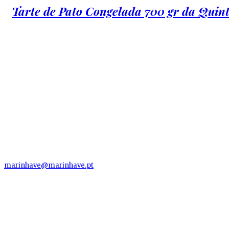
Tarte de Pato Congelada 700 gr da Qui
MARINHAVE, S.A.
Herdade Arneiro Grande
2130-121 Santo Estevão - Benavente
Santarém
marinhave@marinhave.pt
Telefone: (+351) 263 930 000
(Chamada da Rede Fixa Nacional)
MENU