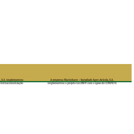
, S.A. implementou
A empresa Marinhave – Sociedade Agro-Avícola, S.A.
nternacionalização
implementou a projeto GesINOV com o apoio do COMPETE