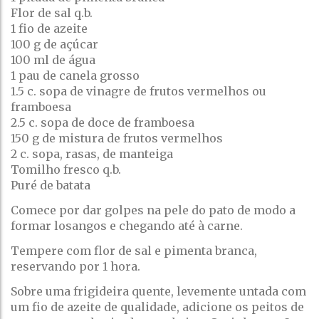
Flor de sal q.b.
1 fio de azeite
100 g de açúcar
100 ml de água
1 pau de canela grosso
1.5 c. sopa de vinagre de frutos vermelhos ou
framboesa
2.5 c. sopa de doce de framboesa
150 g de mistura de frutos vermelhos
2 c. sopa, rasas, de manteiga
Tomilho fresco q.b.
Puré de batata
Comece por dar golpes na pele do pato de modo a
formar losangos e chegando até à carne.
Tempere com flor de sal e pimenta branca,
reservando por 1 hora.
Sobre uma frigideira quente, levemente untada com
um fio de azeite de qualidade, adicione os peitos de