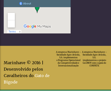
A empresa Marinhave –
A empresa Marinhave –
Sociedade Agro-Avícola,
Sociedade Agro-Avícola,
S.A. implementou
S.A.
o Programa Operacional
implementou a projeto
Marinhave © 2016 |
da Competitividade e
GesINOV com o apoio do
Internacionalização
COMPETE
Desenvolvido pelos
Cavalheiros do
Gato de
Bigode