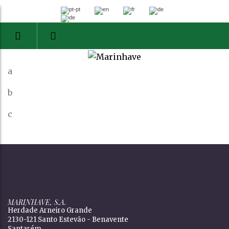
a
b
c
MARINHAVE, S.A.
Herdade Arneiro Grande
2130-121 Santo Estevão - Benavente
Santarém